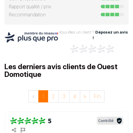
Rapport qualité / prix
Recommandation
Vous êtes un client ?
Déposez un avis
!
Les derniers avis clients de Ouest
Domotique
«
1
2
3
4
»
Fin
5
Contrôlé