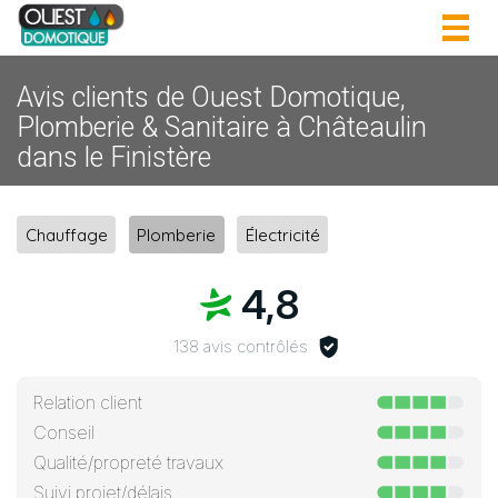
Togg
navig
Avis clients de Ouest Domotique,
Plomberie & Sanitaire à Châteaulin
dans le Finistère
Chauffage
Plomberie
Électricité
4,8
138 avis contrôlés
Relation client
Conseil
Qualité/propreté travaux
Suivi projet/délais